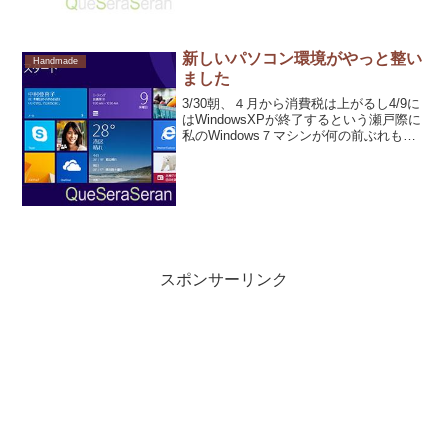
新しいパソコン環境がやっと整い
Handmade
ました
3/30朝、４月から消費税は上がるし4/9に
はWindowsXPが終了するという瀬戸際に
私のWindows７マシンが何の前ぶれもな
く壊れました(>_<)壊れたマシンはタワー
式で机の下側に置いていたのですが、排
気孔が奥にあり購入したときからほ
スポンサーリンク