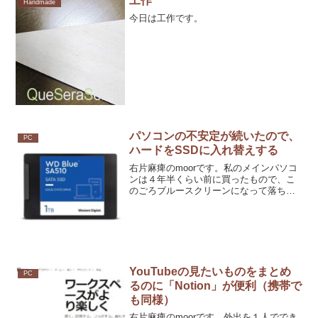
工作
Handmade
今日は工作です。
パソコンの不安定が続いたので、
PC
ハードをSSDに入れ替えする
右片麻痺のmoorです。私のメインパソコ
ンは４年半くらい前に買ったもので、こ
のごろブルースクリーンになって落ちて
しまうことが何回かあり、初期化しても
安定しないので、もう買い替えしない
と、いけないのかなと悩んでいました。
いろいろ調べてみると、
YouTubeの見たいものをまとめ
PC
るのに「Notion」が便利（携帯で
も同様）
右片麻痺のmoorです。外出を１人ででき