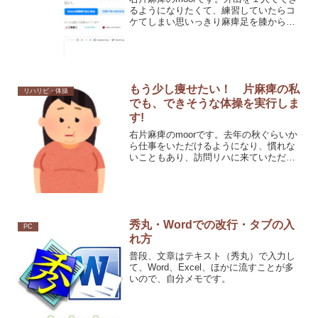
るようになりたくて、練習していたらコ
ケてしまい思いっきり麻痺足を膝から上
を骨折してしまい入院していました(T_T)
退院してから、元の歩きに戻るべく
YouTubeで参考になりそうなものを探し
ました。見つ
もう少し痩せたい！ 片麻痺の私
リハリビ・体操
でも、できそうな体操を実行しま
す!
右片麻痺のmoorです。去年の秋ぐらいか
ら仕事をいただけるようになり、慣れな
いこともあり、訪問リハに来ていただく
とき以外、ろくに動かない生活で非常に
まずい！と思ってたので動画を見つけ
て、実行しています。美容整体アピアラ
ンスTVさんのがお気に
秀丸・Wordでの改行・タブの入
PC
れ方
普段、文章はテキスト（秀丸）で入力し
て、Word、Excel、ほかに流すことが多
いので、自分メモです。