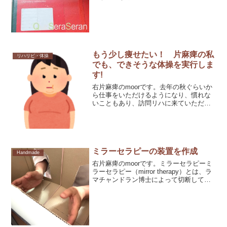
＋ノートのラージ。飽き性なのにもう６
冊目になります。
もう少し痩せたい！ 片麻痺の私
リハリビ・体操
でも、できそうな体操を実行しま
す!
右片麻痺のmoorです。去年の秋ぐらいか
ら仕事をいただけるようになり、慣れな
いこともあり、訪問リハに来ていただく
とき以外、ろくに動かない生活で非常に
まずい！と思ってたので動画を見つけ
て、実行しています。美容整体アピアラ
ンスTVさんのがお気に
ミラーセラピーの装置を作成
Handmade
右片麻痺のmoorです。ミラーセラピーミ
ラーセラピー（mirror therapy）とは、ラ
マチャンドラン博士によって切断しても
なお手足に痛みを感じる幻肢痛を緩和す
る治療法として提案されましたが、片麻
痺者にも応用され、鏡に健常側の手を映
し麻