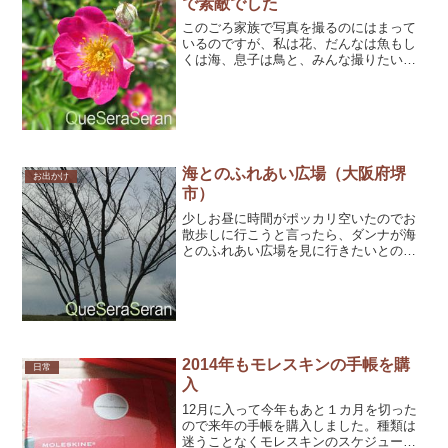
で素敵でした
このごろ家族で写真を撮るのにはまって
いるのですが、私は花、だんなは魚もし
くは海、息子は鳥と、みんな撮りたいも
のがバラバラ。そこで、近場で全部かな
えられるところはないか、と探して浜寺
公園に行くことになりました。家から、
とても行きやすかった実は
海とのふれあい広場（大阪府堺
お出かけ
市）
少しお昼に時間がポッカリ空いたのでお
散歩しに行こうと言ったら、ダンナが海
とのふれあい広場を見に行きたいとのこ
とで同行しました。
2014年もモレスキンの手帳を購
日常
入
12月に入って今年もあと１カ月を切った
ので来年の手帳を購入しました。種類は
迷うことなくモレスキンのスケジュール