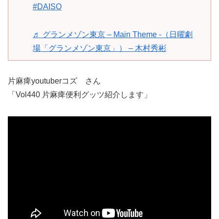
#DAISO
♬ グランメゾン東京 – Main Theme -（日曜劇
場「グランメゾン東京」） – 木村秀彬
片麻痺youtuberコズ さん
「Vol440 片麻痺便利グッツ紹介します」