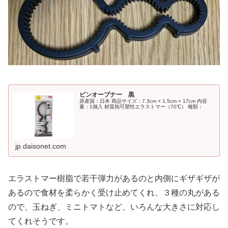
ビンオープナー 黒
原産国：日本 商品サイズ：7.3cm × 1.5cm × 17cm 内容
量：1個入 材質熱可塑性エラストマー（70℃） 種類：
jp.daisonet.com
エラストマー樹脂で若干弾力があるのと内側にギザギザが
あるので食材を柔らかく受け止めてくれ、３種の丸がある
ので、玉ねぎ、ミニトマトなど、いろんな大きさに対応し
てくれそうです。