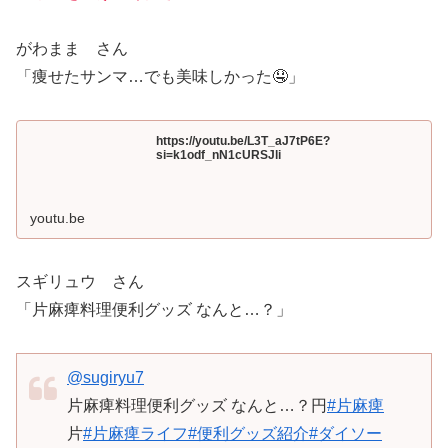
がわまま さん
「痩せたサンマ…でも美味しかった🤤」
https://youtu.be/L3T_aJ7tP6E?
si=k1odf_nN1cURSJli
youtu.be
スギリュウ さん
「片麻痺料理便利グッズ なんと…？」
@sugiryu7
片麻痺料理便利グッズ なんと…？円
#片麻痺
片
#片麻痺ライフ
#便利グッズ紹介
#ダイソー