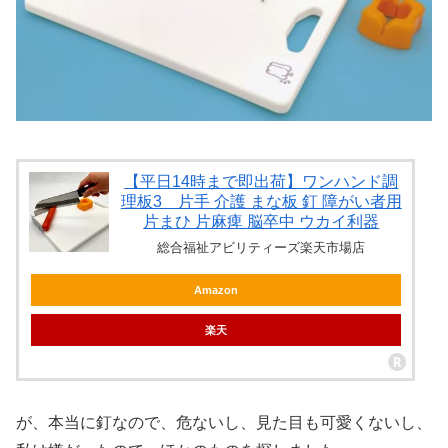
【平日14時まで即出荷】ワンハンド調
理板3 片手 介護 まな板 釘 障がい者用
片まひ 片麻痺 脳卒中 ウカイ利器
総合福祉アビリティーズ楽天市場店
Amazon
楽天
が、本当に釘なので、危ないし、見た目も可愛くないし、